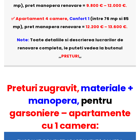
mp), pret manopera renovare =
9.800 € – 12.000 €.
✅ Apartament 4 camere,
Confort 1
(intre 76 mp si 85
mp), pret manopera renovare =
12.200 € – 13.600 €.
Note:
Toate detaliile si descrierea lucrarilor de
renovare completa, le puteti vedea la butonul
,,
PRETURI
,,
Preturi zugravit,
materiale +
manopera,
pentru
garsoniere –
apartamente
cu 1 camera: