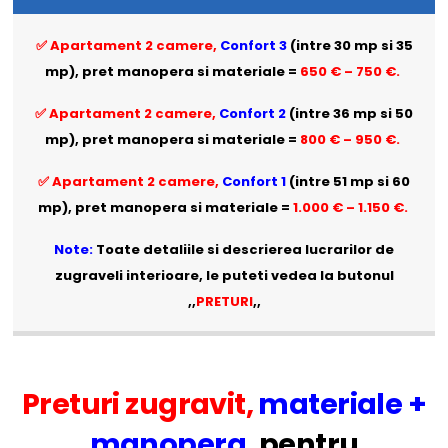
✅ Apartament 2 camere,
Confort 3
(intre 30 mp si 35
mp), pret manopera si materiale =
650 € – 750 €.
✅ Apartament 2 camere,
Confort 2
(intre 36 mp si 50
mp), pret manopera si materiale =
800 € – 950 €.
✅ Apartament 2 camere,
Confort 1
(intre 51 mp si 60
mp),
pret manopera si materiale =
1.000 € – 1.150 €.
Note:
Toate detaliile si descrierea lucrarilor de
zugraveli interioare, le puteti vedea la butonul
,,
PRETURI
,,
Preturi zugravit,
materiale +
manopera,
pentru