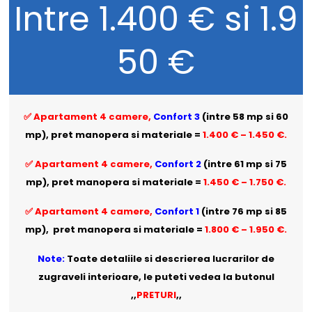
Intre 1.400 € si 1.9
50 €
✅ Apartament 4 camere,
Confort 3
(intre 58 mp si 60
mp), pret manopera si materiale =
1.400 € – 1.450 €.
✅ Apartament 4 camere,
Confort 2
(intre 61 mp si 75
mp), pret manopera si materiale =
1.450 € – 1.750 €.
✅ Apartament 4 camere,
Confort 1
(intre 76 mp si 85
mp), pret manopera si materiale =
1.800 € – 1.950 €.
Note:
Toate detaliile si descrierea lucrarilor de
zugraveli interioare, le puteti vedea la butonul
,,
PRETURI
,,