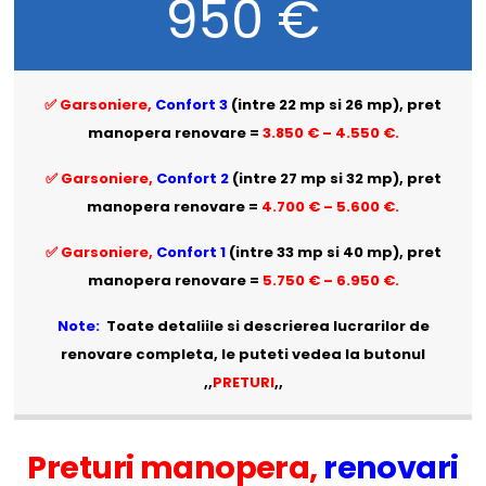
950 €
✅ Garsoniere,
Confort 3
(intre 22 mp si 26 mp), pret
manopera renovare =
3.850 € – 4.550 €.
✅ Garsoniere,
Confort 2
(intre 27 mp si 32 mp), pret
manopera renovare =
4.700 € – 5.600 €.
✅ Garsoniere,
Confort 1
(intre 33 mp si 40 mp),
pret
manopera renovare
=
5.750 € – 6.950 €.
Note:
Toate detaliile si descrierea lucrarilor de
renovare completa, le puteti vedea la butonul
,,
PRETURI
,,
Preturi manopera
,
renovari