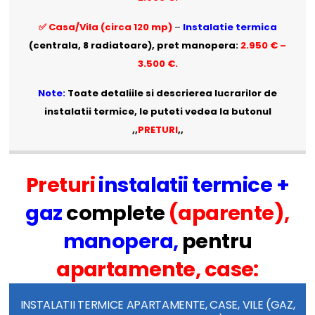
✅ Casa/Vila (circa 120 mp)
–
Instalatie termica
(centrala, 8 radiatoare), pret manopera:
2.950 € –
3.500 €.
Note:
Toate detaliile si descrierea lucrarilor de
instalatii termice, le puteti vedea la butonul
,,
PRETURI
,,
Preturi
instalatii termice
+
gaz
complete
(aparente),
manopera,
pentru
apartamente, case:
INSTALATII TERMICE APARTAMENTE, CASE, VILE (GAZ,