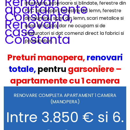
interioare, exterioare si blindate, ferestre din
PVC termopan, ferestre din lemn, ferestre
din aluminiu, scari din lemn, scari metalice si
scari din sticla, dar ne ocupam si de
masuratori si dat comenzi direct la fabrici si
producatori.
Preturi manopera,
renovari
totale,
pentru
garsoniere –
apartamente cu 1 camera
RENOVARE COMPLETA APARTAMENT 1 CAMERA
(MANOPERA)
Intre 3.850 € si 6.