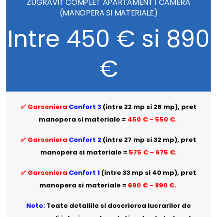
ZUGRAVIT COMPLET APARTAMENT 1 CAMERA
(MANOPERA SI MATERIALE)
Intre 450 € si 890
€
✅ Garsoniera
Confort 3
(intre 22 mp si 26 mp), pret
manopera si materiale =
450 € – 550 €.
✅ Garsoniera
Confort 2
(intre 27 mp si 32 mp), pret
manopera si materiale =
575 € – 675 €.
✅ Garsoniera
Confort 1
(intre 33 mp si 40 mp), pret
manopera si materiale =
690 € – 890 €.
Note:
Toate detaliile si descrierea lucrarilor de