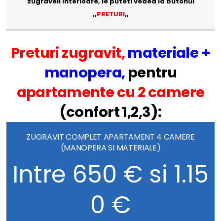
zugraveli interioare, le puteti vedea la butonul
,,
PRETURI
,,
Preturi zugravit,
materiale +
manopera,
pentru
apartamente cu 2 camere
(confort 1,2,3):
ZUGRAVIT COMPLET APARTAMENT 4 CAMERE
(MANOPERA SI MATERIALE)
Intre 650 € si 1.15
0 €