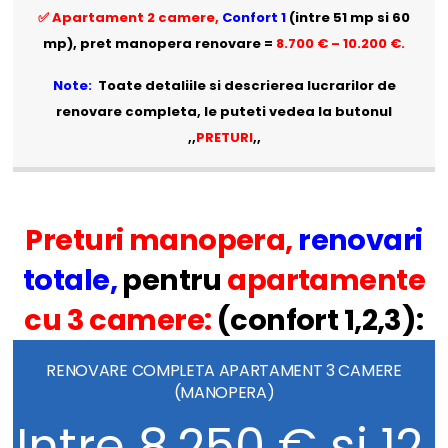
✅ Apartament 2 camere,
Confort 1
(intre 51 mp si 60
mp),
pret manopera renovare
=
8.700 € – 10.200 €.
Note:
Toate detaliile si descrierea lucrarilor de
renovare completa, le puteti vedea la butonul
,,
PRETURI
,,
Preturi manopera
,
renovari
totale
,
pentru
apartamente
cu 3 camere:
(confort 1,2,3):
RENOVARE COMPLETA APARTAMENT 3 CAMERE
(MANOPERA)
Intre 8.250 € si 12.