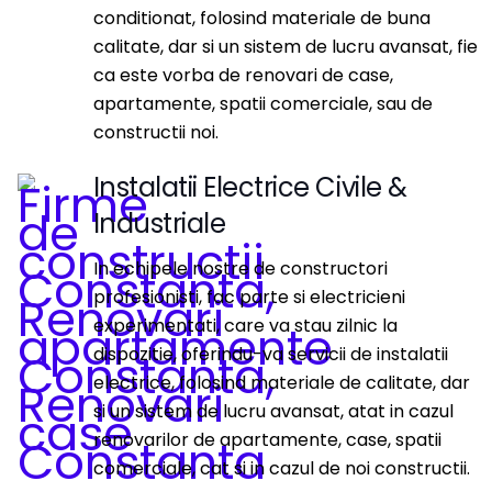
conditionat, folosind materiale de buna
calitate, dar si un sistem de lucru avansat, fie
ca este vorba de renovari de case,
apartamente, spatii comerciale, sau de
constructii noi.
Instalatii Electrice Civile &
Industriale
In echipele nostre de constructori
profesionisti, fac parte si electricieni
experimentati, care va stau zilnic la
dispozitie, oferindu-va servicii de instalatii
electrice, folosind materiale de calitate, dar
si un sistem de lucru avansat, atat in cazul
renovarilor de apartamente, case, spatii
comerciale, cat si in cazul de noi constructii.