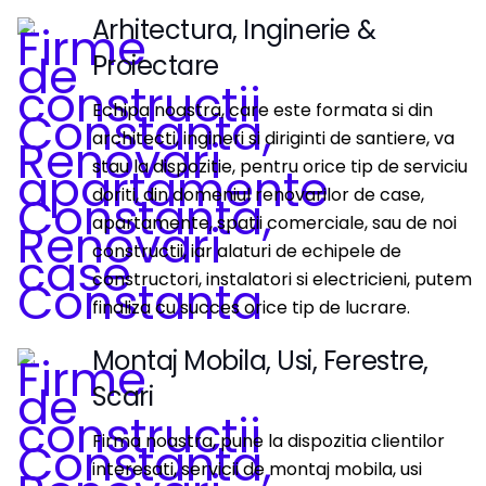
Arhitectura, Inginerie &
Proiectare
Echipa noastra, care este formata si din
architecti, ingineri si diriginti de santiere, va
stau la dispozitie, pentru orice tip de serviciu
doriti, din domeniul renovarilor de case,
apartamente, spatii comerciale, sau de noi
constructii, iar alaturi de echipele de
constructori, instalatori si electricieni, putem
finaliza cu succes orice tip de lucrare.
Montaj Mobila, Usi, Ferestre,
Scari
Firma noastra, pune la dispozitia clientilor
interesati, servicii de montaj mobila, usi