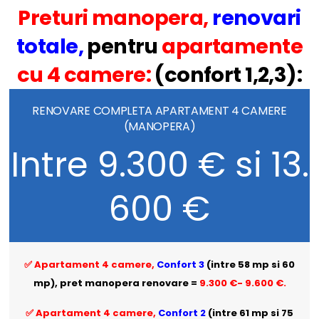
Preturi manopera
,
renovari
totale
,
pentru
apartamente
cu 4 camere:
(confort 1,2,3):
RENOVARE COMPLETA APARTAMENT 4 CAMERE
(MANOPERA)
Intre 9.300 € si 13.
600 €
✅ Apartament 4 camere,
Confort 3
(intre 58 mp si 60
mp), pret manopera renovare =
9.300 €- 9.600 €.
✅ Apartament 4 camere,
Confort 2
(intre 61 mp si 75