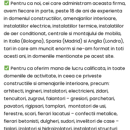
Pentru ca noi, cei care administram aceasta firma,
avem fiecare in parte, peste 18 de ani de experienta
in domeniul constructiilor, amenajarilor interioare,
instalatiilor electrice, instalatiilor termice, instalatiilor
de aer conditionat, centrale si montajului de mobila,
in Italia (Bologna), Spania (Madrid) si Anglia (Londra),
tari in care am muncit enorm si ne-am format in toti
acesti ani, in domeniile mentionate pe acest site.
Pentru ca oferim mana de lucru calificata, in toate
domeniile de activitate, in ceea ce priveste
constructiile si amenajarile interioare, precum:
arhitecti, ingineri, instalatori, electricieni, zidari,
tencuitori, zugravi, faiantori – gresiori, parchetari,
pavatori, rigipsari, tamplari, montatori de usi,
ferestre, scari, fierari lacatusi – confectii metalice,
fierari betonisti, dulgheri, sudori, invelitori de case –
tiglari, izolatori si hidroizolatori, instalatori structuri