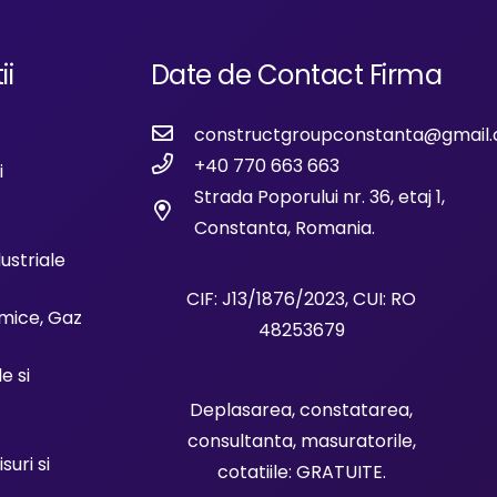
ii
Date de Contact Firma
constructgroupconstanta@gmail
+40 770 663 663
i
Strada Poporului nr. 36, etaj 1,
Constanta, Romania.
dustriale
CIF: J13/1876/2023, CUI: RO
rmice, Gaz
48253679
le si
Deplasarea, constatarea,
consultanta, masuratorile,
uri si
cotatiile: GRATUITE.