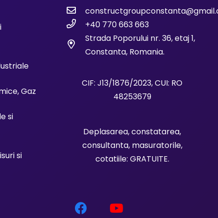
constructgroupconstanta@gmail
+40 770 663 663
i
Strada Poporului nr. 36, etaj 1,
Constanta, Romania.
dustriale
CIF: J13/1876/2023, CUI: RO
rmice, Gaz
48253679
le si
Deplasarea, constatarea,
consultanta, masuratorile,
uri si
cotatiile: GRATUITE.